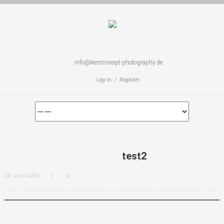
info@kerstinseipt-photography.de
Log in / Register
test2
20. Juni 2016
|
|
0