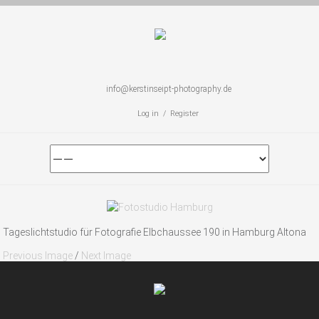
info@kerstinseipt-photography.de
Log in / Register
Tageslichtstudio für Fotografie Elbchaussee 190 in Hamburg Altona
Previous Image
/
Next Image