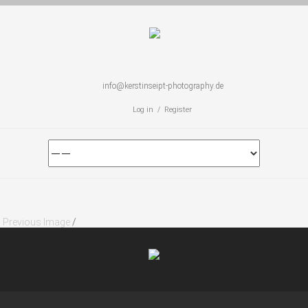
info@kerstinseipt-photography.de
Log in / Register
Previous Image
/