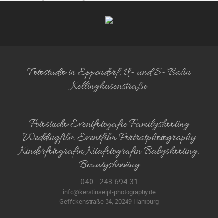
Fotostudio in Eppendorf, U- und S- Bahn
Kellinghusenstraße
Fotostudio Eventfotogafie Familyshooting
Weddingfilm Eventfilm Porträtphotography
Kinderfotografin Kitafotografin Babyshooting,
Beautyshooting
040 - 248 694 31
info@kerstinseipt-photography.de
Geffckenstraße 34, 20249 Hamburg