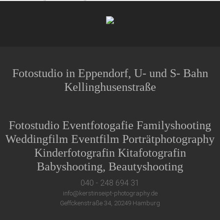
Fotostudio in Eppendorf, U- und S- Bahn
Kellinghusenstraße
Fotostudio Eventfotogafie Familyshooting
Weddingfilm Eventfilm Porträtphotography
Kinderfotografin Kitafotografin
Babyshooting, Beautyshooting
040 - 248 694 31
info@kerstinseipt-photography.de
Geffckenstraße 34, 20249 Hamburg