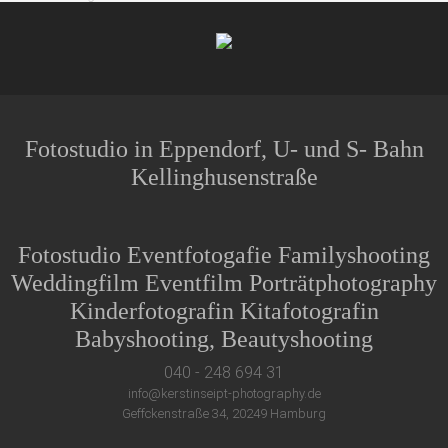
Fotostudio in Eppendorf, U- und S- Bahn
Kellinghusenstraße
Fotostudio Eventfotogafie Familyshooting
Weddingfilm Eventfilm Porträtphotography
Kinderfotografin Kitafotografin
Babyshooting, Beautyshooting
040 - 248 694 31
info@kerstinseipt-photography.de
Geffckenstraße 34, 20249 Hamburg