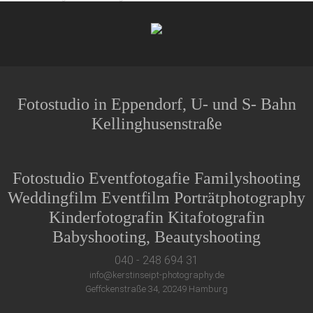
Fotostudio in Eppendorf, U- und S- Bahn
Kellinghusenstraße
Fotostudio Eventfotogafie Familyshooting
Weddingfilm Eventfilm Porträtphotography
Kinderfotografin Kitafotografin
Babyshooting, Beautyshooting
040 - 248 694 31
info@kerstinseipt-photography.de
Geffckenstraße 34, 20249 Hamburg