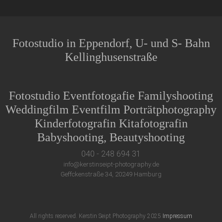
Fotostudio in Eppendorf, U- und S- Bahn
Kellinghusenstraße
Fotostudio Eventfotogafie Familyshooting
Weddingfilm Eventfilm Porträtphotography
Kinderfotografin Kitafotografin
Babyshooting, Beautyshooting
040 - 248 694 31
info@kerstinseipt-photography.de
Geffckenstraße 34, 20249 Hamburg
All rights reserved. Kerstin Seipt Photography 2025
Impressum