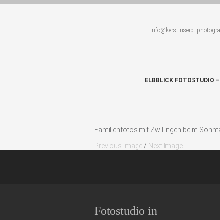
info@kerstinseipt-photogr
ELBBLICK FOTOSTUDIO –
Familienfotos mit Zwillingen beim Sonnt
Previous Image
/
Next Image
Fotostudio in