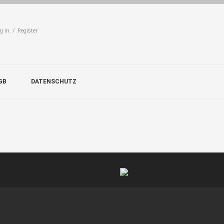
g in / Register
GB
DATENSCHUTZ