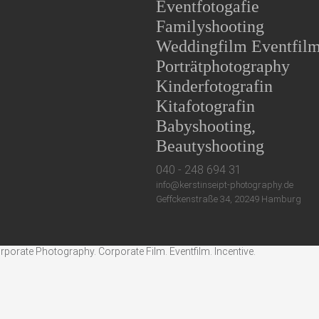
Eventfotogafie
Familyshooting
Weddingfilm Eventfil
Porträtphotography
Kinderfotografin
Kitafotografin
Babyshooting,
Beautyshooting
040 - 248 694 31
info@kerstinseipt-photography.de
Geffckenstraße 34, 20249 Hamburg
rate Photography. Corporate Film. Eventfilm. Incentive.