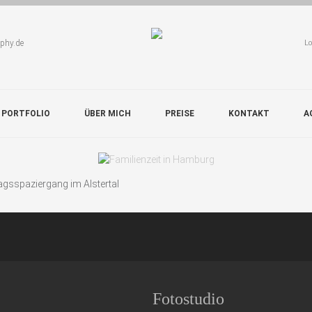
aphy.de
Lo
 PORTFOLIO
ÜBER MICH
PREISE
KONTAKT
A
agsspaziergang im Alstertal
Fotostudio