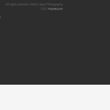
All rights reserved. Kerstin Seipt Photography
2025
Impressum
m