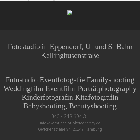
Fotostudio in Eppendorf, U- und S- Bahn
Kellinghusenstraße
Fotostudio Eventfotogafie Familyshooting
Weddingfilm Eventfilm Porträtphotography
Kinderfotografin Kitafotografin
Babyshooting, Beautyshooting
040 - 248 694 31
info@kerstinseipt-photography.de
Geffckenstraße 34, 20249 Hamburg