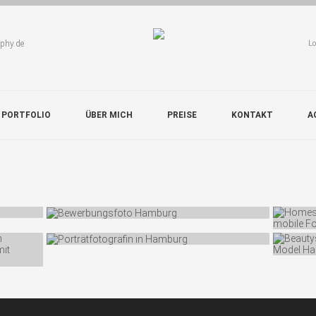
aphy.de
Lo
 PORTFOLIO
ÜBER MICH
PREISE
KONTAKT
A
DEIN BEWERBUNGSFOTO
KIN
Photos: 25 Comments: 0
PORTRÄTFOTOGRAFIE
Photo
BEA
Photos: 63 Comments: 0
Photo