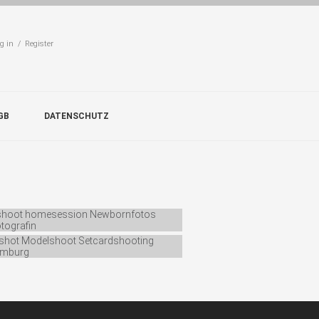
g in / Register
GB
DATENSCHUTZ
DERFOTOGRAFIE
s: 50 Comments: 0
UTYFOTOGRAFIE
s: 11 Comments: 0