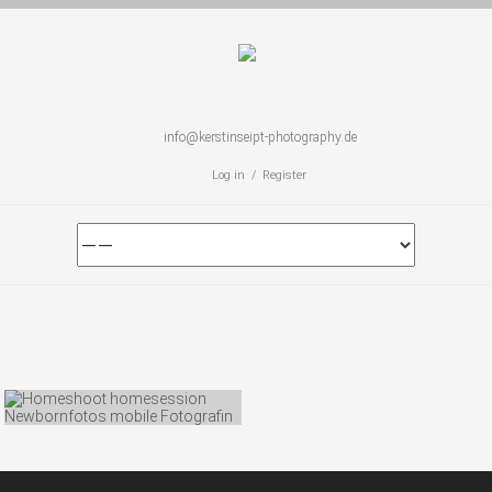
info@kerstinseipt-photography.de
Log in / Register
KINDERFOTOGRAFIE
Photos: 50 Comments: 0