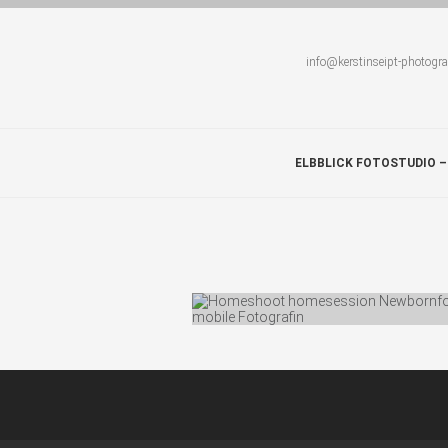
info@kerstinseipt-photogr
ELBBLICK FOTOSTUDIO –
KINDERFOTOGRAFIE
Photos: 50 Comments: 0