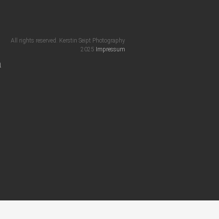
All rights reserved. Kerstin Seipt Photography
2025
Impressum
m