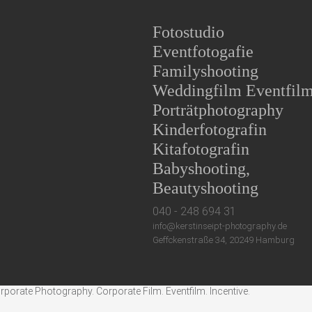
Fotostudio
Eventfotogafie
Familyshooting
Weddingfilm Eventfil
Porträtphotography
Kinderfotografin
Kitafotografin
Babyshooting,
Beautyshooting
040 - 248 694 31
info@kerstinseipt-photography.de
Geffckenstraße 34, 20249 Hamburg
rate Photography. Corporate Film. Eventfilm. Incentive.