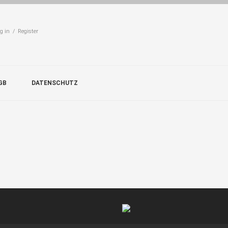
g in / Register
GB
DATENSCHUTZ