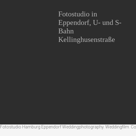
Fotostudio in
Eppendorf, U- und S-
Bahn
Kellinghusenstraße
Fotostudio Hamburg Eppendorf Weddingphotography. Weddingfilm. Corpo