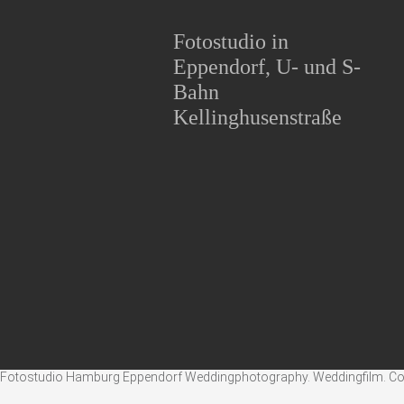
Fotostudio in
Eppendorf, U- und S-
Bahn
Kellinghusenstraße
Fotostudio Hamburg Eppendorf Weddingphotography. Weddingfilm. Corpo