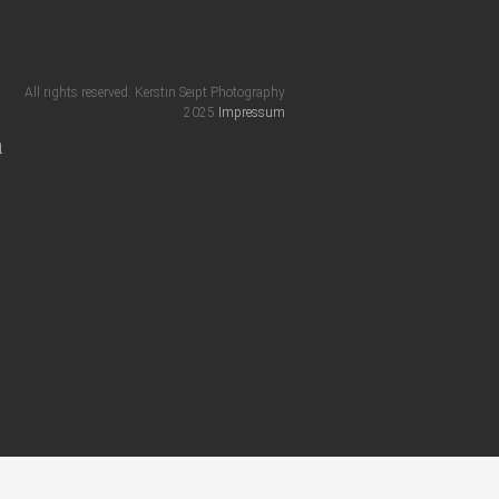
All rights reserved. Kerstin Seipt Photography
2025
Impressum
m