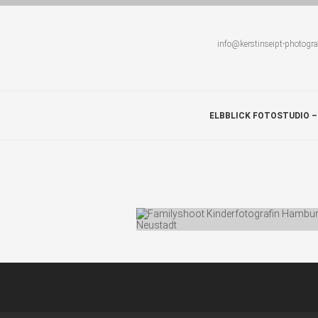
info@kerstinseipt-photogr
ELBBLICK FOTOSTUDIO –
DEIN…
Photos: 63 Comments: 0