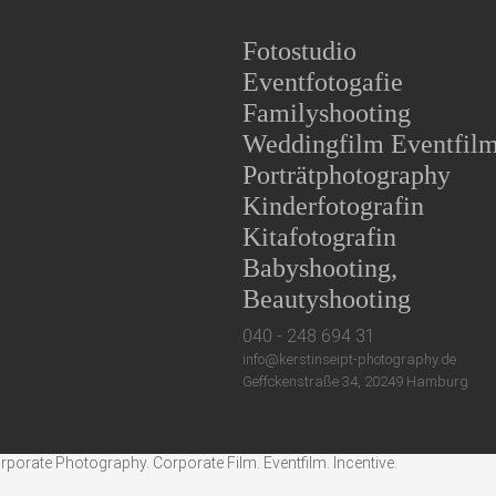
Fotostudio
Eventfotogafie
Familyshooting
Weddingfilm Eventfil
Porträtphotography
Kinderfotografin
Kitafotografin
Babyshooting,
Beautyshooting
040 - 248 694 31
info@kerstinseipt-photography.de
Geffckenstraße 34, 20249 Hamburg
rate Photography. Corporate Film. Eventfilm. Incentive.