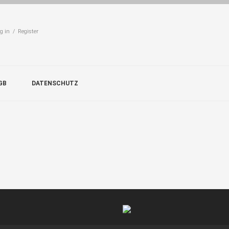
g in / Register
GB
DATENSCHUTZ