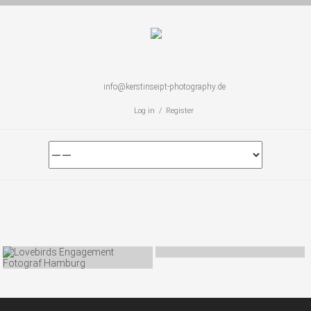
info@kerstinseipt-photography.de
Log in / Register
EVENTFOTOGRAFIE
PAARSHOOTING
Photos: 210 Comments: 0
Photos: 4 Comments: 0