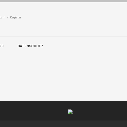
g in / Register
GB
DATENSCHUTZ