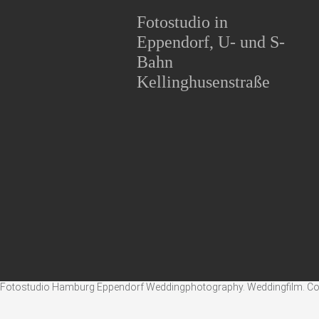
Fotostudio in
Eppendorf, U- und S-
Bahn
Kellinghusenstraße
Fotostudio Hamburg Eppendorf Weddingphotography. Weddingfilm. Corpo