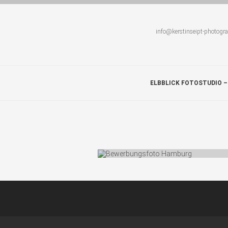
info@kerstinseipt-photogr
ELBBLICK FOTOSTUDIO –
DEIN BEWERBUNGSFOTO
Photos: 25 Comments: 0