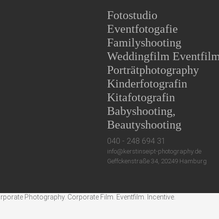
Fotostudio
Eventfotogafie
Familyshooting
Weddingfilm Eventfil
Porträtphotography
Kinderfotografin
Kitafotografin
Babyshooting,
Beautyshooting
040 - 248 694 31
info@kerstinseipt-photography.de
Geffckenstraße 34, 20249 Hamburg
rate Photography. Corporate Film. Eventfilm. Incentive.