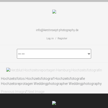
info@kerstinseipt-photography.de
Log in / Register
Hochzeitsfotos Hochzeitsfotograf Hochzeitsfotografie
Hochzeitsreprotagen Weddingphotographer Weddingphotography
Previous Image
/
Next Image