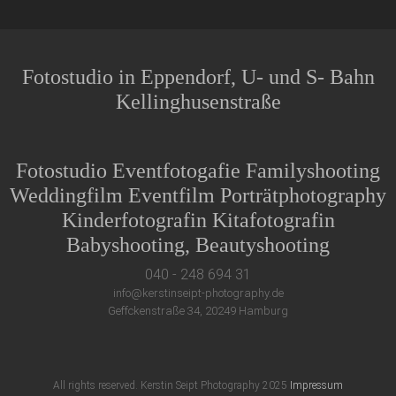
Fotostudio in Eppendorf, U- und S- Bahn
Kellinghusenstraße
Fotostudio Eventfotogafie Familyshooting
Weddingfilm Eventfilm Porträtphotography
Kinderfotografin Kitafotografin
Babyshooting, Beautyshooting
040 - 248 694 31
info@kerstinseipt-photography.de
Geffckenstraße 34, 20249 Hamburg
All rights reserved. Kerstin Seipt Photography 2025
Impressum